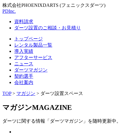
株式会社PHOENIXDARTS (フェニックスダーツ)
PDInc.
資料請求
ダーツ設置のご相談・お見積り
トップページ
レンタル製品一覧
導入実績
アフターサービス
ニュース
ダーツマガジン
契約選手
会社案内
TOP
>
マガジン
>
ダーツ設置スペース
マガジン
MAGAZINE
ダーツに関する情報「ダーツマガジン」を随時更新中。